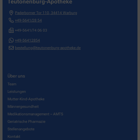
Teutonenburg-Apotheke
Paderborner Tor 110
,
34414
Warburg
+49-5641/28 54
+49-5641/74 06 03
+49-56412854
bestellung@teutonenburg-apotheke.de
Über uns
Team
Leistungen
Mutter-Kind-Apotheke
Männergesundheit
Medikationsmanagement – AMTS
Geriatrische Pharmazie
Stellenangebote
Kontakt