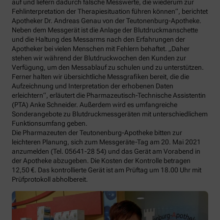
auf und liefern dadurch falsche Messwerte, die wiederum zur
Fehlinterpretation der Therapiesituation führen können“, berichtet
Apotheker Dr. Andreas Genau von der Teutonenburg-Apotheke.
Neben dem Messgerät ist die Anlage der Blutdruckmanschette
und die Haltung des Messarms nach den Erfahrungen der
Apotheker bei vielen Menschen mit Fehlern behaftet. „Daher
stehen wir während der Blutdruckwochen den Kunden zur
Verfügung, um den Messablauf zu schulen und zu unterstützen.
Ferner halten wir übersichtliche Messgrafiken bereit, die die
Aufzeichnung und Interpretation der erhobenen Daten
erleichtern“, erläutert die Pharmazeutisch-Technische Assistentin
(PTA) Anke Schneider. Außerdem wird es umfangreiche
Sonderangebote zu Blutdruckmessgeräten mit unterschiedlichem
Funktionsumfang geben.
Die Pharmazeuten der Teutonenburg-Apotheke bitten zur
leichteren Planung, sich zum Messgeräte-Tag am 20. Mai 2021
anzumelden (Tel. 05641-28 54) und das Gerät am Vorabend in
der Apotheke abzugeben. Die Kosten der Kontrolle betragen
12,50 €. Das kontrollierte Gerät ist am Prüftag um 18.00 Uhr mit
Prüfprotokoll abholbereit.