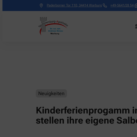
Paderborner Tor 110
,
34414
Warburg
+49-5641/28 54
Neuigkeiten
Kinderferienprogamm i
stellen ihre eigene Salb