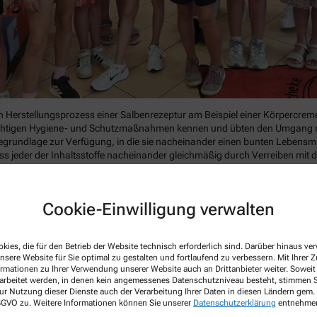
Herstellungsprozess einer Salbenrezeptur am Beispiel einer Körpercreme 
wichtigen Hygiene- und Schutzmaßnahmen kennen und übten den Umgang mi
megrundlage zur Verfügung, in die sie nacheinander einen bunten Lebensmitt
s jeder der Inhaltsstoffe nacheinander gleichmäßig durch Verreiben mit de
Cookie-Einwilligung verwalten
nen Salbentiegel ab und konnten es fachgerecht mit ihrem persönlichen Etike
Sie spendet der trockenen Haut Feuchtigkeit zum Beispiel nach dem Son
kies, die für den Betrieb der Website technisch erforderlich sind. Darüber hinaus v
enrezeptur mit zahlreichen technischen Geräten wie Präzisionswaagen, R
nsere Website für Sie optimal zu gestalten und fortlaufend zu verbessern. Mit Ihrer
ormationen zu Ihrer Verwendung unserer Website auch an Drittanbieter weiter. Soweit
otheke die vom Arzt individuell für den Patienten verschriebenen Arzneimi
rarbeitet werden, in denen kein angemessenes Datenschutzniveau besteht, stimmen Si
ige Berufsfeld von Apothekern und Pharmazeutisch-technischen Assistenten
ur Nutzung dieser Dienste auch der Verarbeitung Ihrer Daten in diesen Ländern gem. 
 DSGVO zu. Weitere Informationen können Sie unserer
Datenschutzerklärung
entnehme