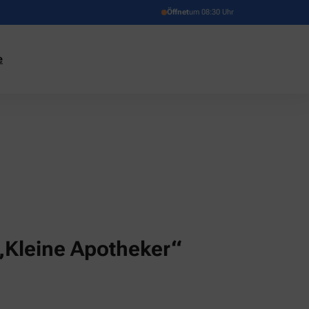
Öffnet
um 08:30 Uhr
e
„Kleine Apotheker“