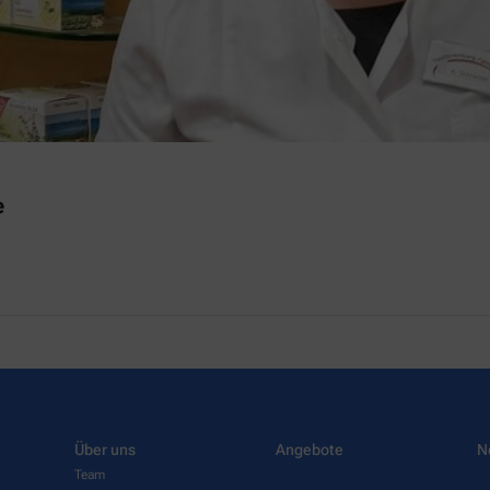
e
Über uns
Angebote
N
Team