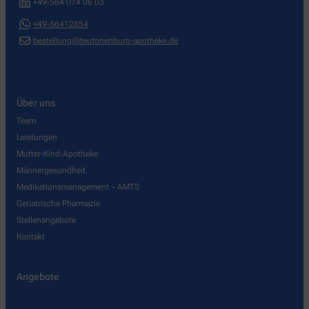
+49-5641/74 06 03
+49-56412854
bestellung@teutonenburg-apotheke.de
Über uns
Team
Leistungen
Mutter-Kind-Apotheke
Männergesundheit
Medikationsmanagement – AMTS
Geriatrische Pharmazie
Stellenangebote
Kontakt
Angebote