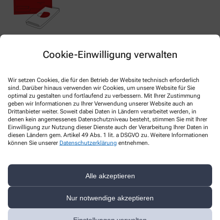
Nachweis Ihrer Befreiung
Cookie-Einwilligung verwalten
Wenn Sie einen Ausweis über die Befreiung der gesetzlichen
Wir setzen Cookies, die für den Betrieb der Website technisch erforderlich
sind. Darüber hinaus verwenden wir Cookies, um unsere Website für Sie
Zuzahlung haben, können wir diese Info speichern und Sie
optimal zu gestalten und fortlaufend zu verbessern. Mit Ihrer Zustimmung
müssen Ihren Ausweis nicht immer vorzeigen.
geben wir Informationen zu Ihrer Verwendung unserer Website auch an
Drittanbieter weiter. Soweit dabei Daten in Ländern verarbeitet werden, in
denen kein angemessenes Datenschutzniveau besteht, stimmen Sie mit Ihrer
Einwilligung zur Nutzung dieser Dienste auch der Verarbeitung Ihrer Daten in
Kundenkarte beantragen
diesen Ländern gem. Artikel 49 Abs. 1 lit. a DSGVO zu. Weitere Informationen
können Sie unserer
Datenschutzerklärung
entnehmen.
Jetzt schnell und einfach online beantragen und beim nächsten
Besuch bei uns in der Apotheke abholen.
Alle akzeptieren
Anrede
Nur notwendige akzeptieren
Vorname *
Einstellungen verwalten